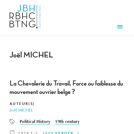
Overslaan en naar de inhoud gaan
Men
Joël MICHEL
La Chevalerie du Travail. Force ou faiblesse du
mouvement ouvrier belge ?
AUTEUR(S)
Joël MICHEL
Political History
19th century
1978 1-2
LEES VERDER