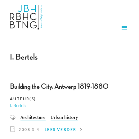
Overslaan en naar de inhoud gaan
Men
I. Bertels
Building the City, Antwerp 1819-1880
AUTEUR(S)
I. Bertels
Architecture
Urban history
2008 3-4
LEES VERDER