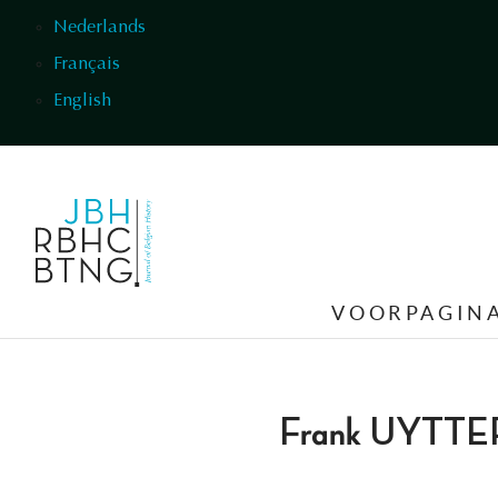
Overslaan en naar de inhoud gaan
Nederlands
Français
English
VOORPAGIN
Frank UYTT