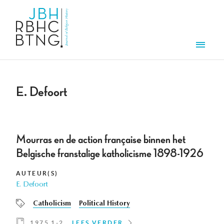
Overslaan en naar de inhoud gaan
Men
E. Defoort
Mourras en de action française binnen het
Belgische franstalige katholicisme 1898-1926
AUTEUR(S)
E. Defoort
Catholicism
Political History
1975 1-2
LEES VERDER