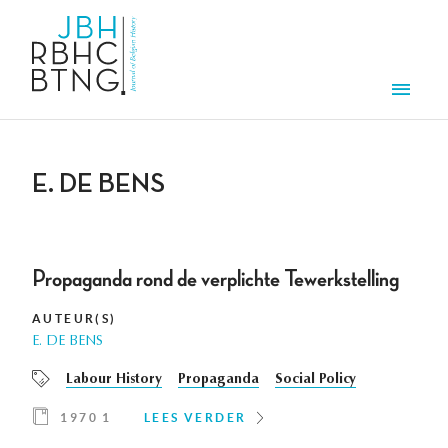
Overslaan en naar de inhoud gaan
Men
E. DE BENS
Propaganda rond de verplichte Tewerkstelling
AUTEUR(S)
E. DE BENS
Labour History
Propaganda
Social Policy
1970 1
LEES VERDER