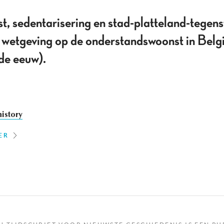
 sedentarisering en stad-platteland-tegenst
 wetgeving op de onderstandswoonst in Belgi
de eeuw).
istory
ER