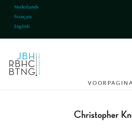
Overslaan en naar de inhoud gaan
Nederlands
Français
English
VOORPAGIN
Christopher Kn