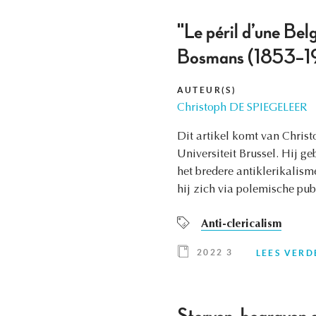
"Le péril d’une Belg
Bosmans (1853–1928
AUTEUR(S)
Christoph DE SPIEGELEER
Dit artikel komt van Christ
Universiteit Brussel. Hij g
het bredere antiklerikalism
hij zich via polemische publ
Anti-clericalism
2022 3
LEES VERD