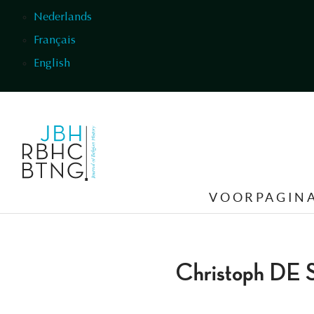
Overslaan en naar de inhoud gaan
Nederlands
Français
English
VOORPAGIN
Christoph D