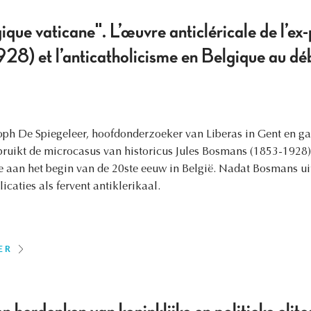
ique vaticane". L’œuvre anticléricale de l’ex-
) et l’anticatholicisme en Belgique au dé
oph De Spiegeleer, hoofdonderzoeker van Liberas in Gent en ga
ebruikt de microcasus van historicus Jules Bosmans (1853-1928
e aan het begin van de 20ste eeuw in België. Nadat Bosmans uit
icaties als fervent antiklerikaal.
ER