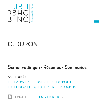
Overslaan en naar de inhoud gaan
Men
C. DUPONT
Samenvattingen - Résumés - Summaries
AUTEUR(S)
J. R. PAUWELS
F. BALACE
C. DUPONT
F. SELLESLAGH
A. DANTOING
D. MARTIN
1985 1
LEES VERDER