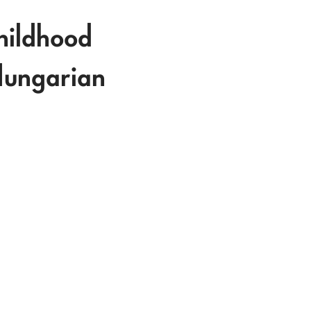
hildhood
Hungarian