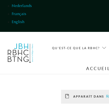
Aller au contenu principal
Nederlands
Français
English
QU'EST-CE QUE LA RBHC?
ACCUEI
R
APPARAÎT DANS