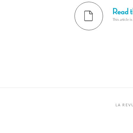
Read th
This article i
LA REV