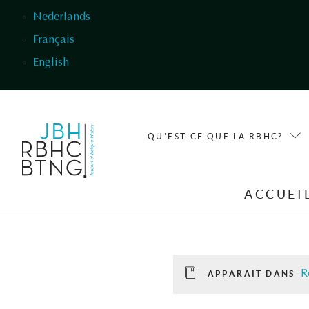
Aller au contenu principal
Nederlands
Français
English
QU'EST-CE QUE LA RBHC?
ACCUEI
R
APPARAÎT DANS