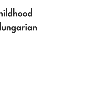
hildhood
Hungarian