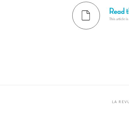
Read th
This article i
LA REV