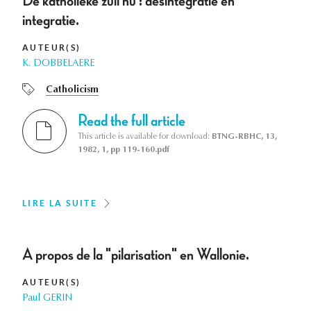
De katholieke zuil nu : desintegratie en
integratie.
AUTEUR(S)
K. DOBBELAERE
Catholicism
Read the full article
This article is available for download:
BTNG-RBHC, 13,
1982, 1, pp 119-160.pdf
LIRE LA SUITE
A propos de la "pilarisation" en Wallonie.
AUTEUR(S)
Paul GERIN