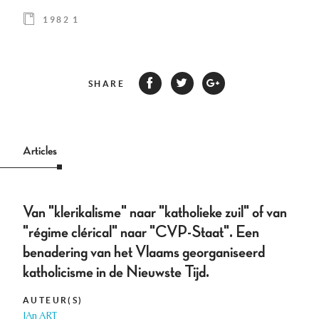
1982 1
SHARE
Articles
Van "klerikalisme" naar "katholieke zuil" of van
"régime clérical" naar "CVP-Staat". Een
benadering van het Vlaams georganiseerd
katholicisme in de Nieuwste Tijd.
AUTEUR(S)
JAn ART