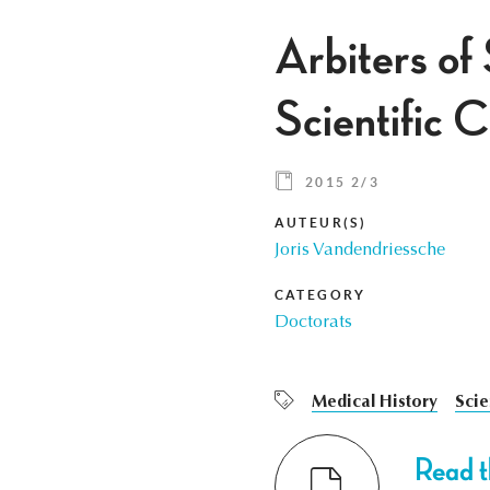
Arbiters of
Scientific 
2015 2/3
AUTEUR(S)
Joris Vandendriessche
CATEGORY
Doctorats
Medical History
Sci
Read th