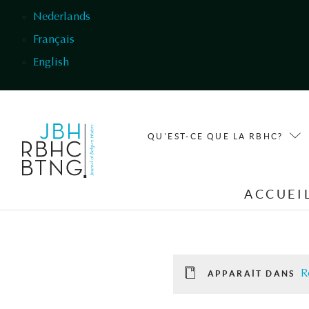
Aller au contenu principal
Nederlands
Français
English
QU'EST-CE QUE LA RBHC?
ACCUEI
R
APPARAÎT DANS