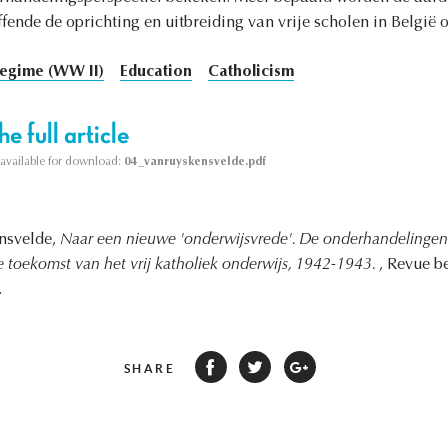
fende de oprichting en uitbreiding van vrije scholen in België 
egime (WW II)
Education
Catholicism
e full article
s available for download:
04_vanruyskensvelde.pdf
nsvelde,
Naar een nieuwe 'onderwijsvrede'. De onderhandelingen
e toekomst van het vrij katholiek onderwijs, 1942-1943.
, Revue b
.
SHARE