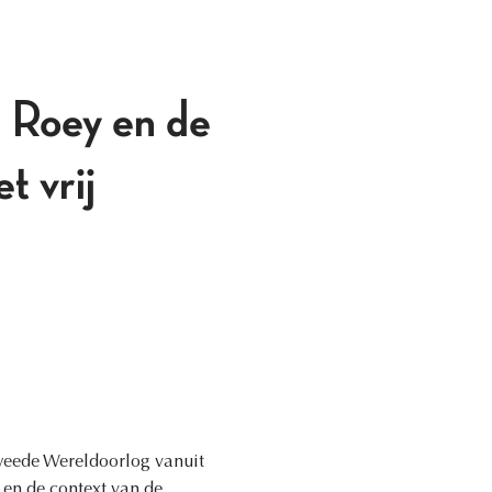
 Roey en de
t vrij
 Tweede Wereldoorlog vanuit
en de context van de