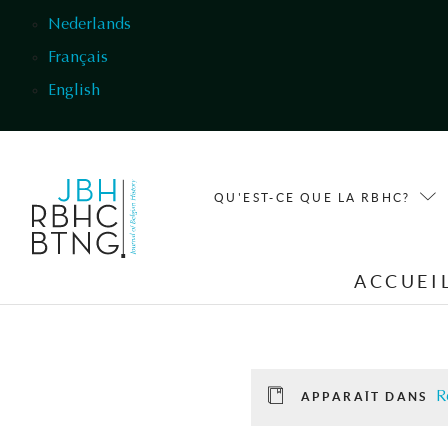
Aller au contenu principal
Nederlands
Français
English
QU'EST-CE QUE LA RBHC?
ACCUEI
R
APPARAÎT DANS