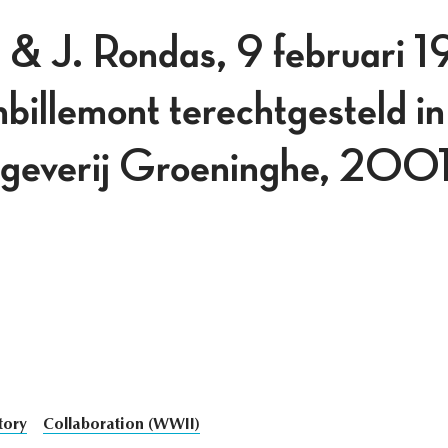
 & J. Rondas, 9 februari 
billemont terechtgesteld i
itgeverij Groeninghe, 200
tory
Collaboration (WWII)