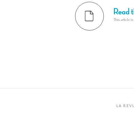
Read th
This article i
LA REV