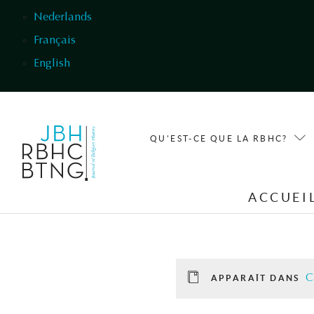
Aller au contenu principal
Nederlands
Français
English
QU'EST-CE QUE LA RBHC?
ACCUEI
C
APPARAÎT DANS