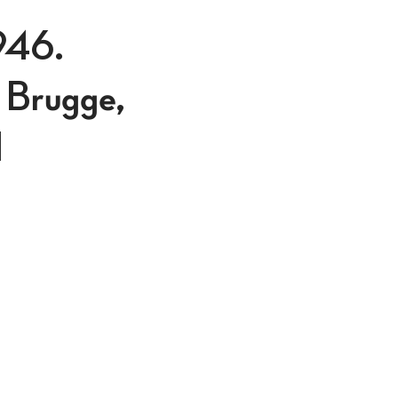
1946.
n Brugge,
1