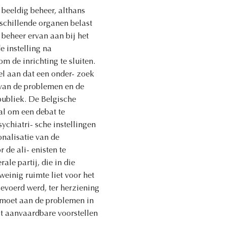
 beeldig beheer, althans
rschillende organen belast
beheer ervan aan bij het
e instelling na
m de inrichting te sluiten.
l aan dat een onder- zoek
 van de problemen en de
 publiek. De Belgische
aal om een debat te
ychiatri- sche instellingen
onalisatie van de
de ali- enisten te
le partij, die in die
weinig ruimte liet voor het
gevoerd werd, ter herziening
emoet aan de problemen in
st aanvaardbare voorstellen