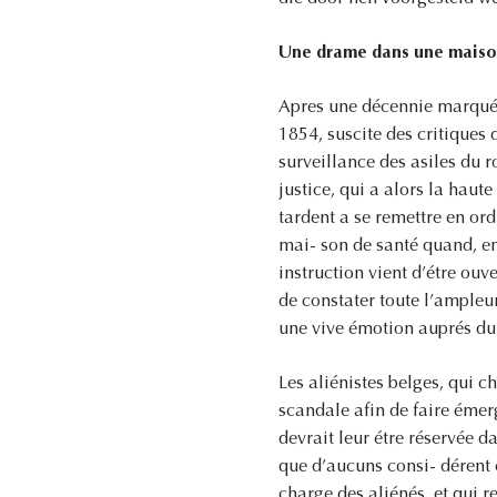
Une drame dans une maison 
Apres une décennie marquée 
1854, suscite des critiques 
surveillance des asiles du 
justice, qui a alors la haut
tardent a se remettre en ord
mai- son de santé quand, en
instruction vient d’étre ou
de constater toute l’ampleur
une vive émotion auprés du
Les aliénistes belges, qui ch
scandale afin de faire émer
devrait leur étre réservée da
que d’aucuns consi- dérent c
charge des aliénés, et qui r