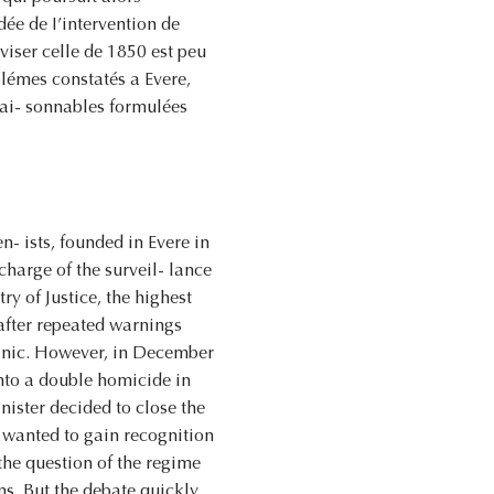
dée de I’intervention de
éviser celle de 1850 est peu
blémes constatés a Evere,
 rai- sonnables formulées
- ists, founded in Evere in
charge of the surveil- lance
 of Justice, the highest
o after repeated warnings
clinic. However, in December
into a double homicide in
nister decided to close the
 wanted to gain recognition
 the question of the regime
ms. But the debate quickly