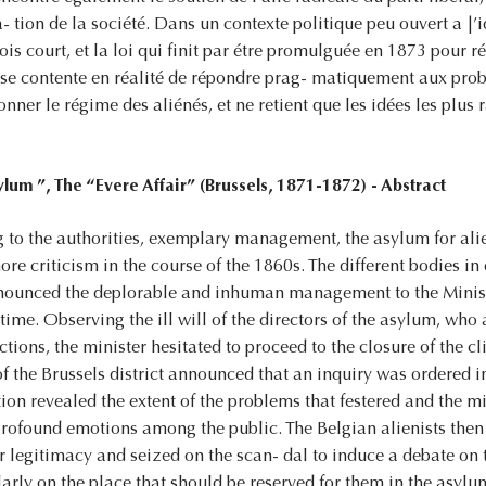
 tion de la société. Dans un contexte politique peu ouvert a |’i
fois court, et la loi qui finit par étre promulguée en 1873 pour r
r se contente en réalité de répondre prag- matiquement aux pro
nner le régime des aliénés, et ne retient que les idées les plus
lum ”, The “Evere Affair” (Brussels, 1871-1872) - Abstract
g to the authorities, exemplary management, the asylum for alien
e criticism in the course of the 1860s. The different bodies in 
enounced the deplorable and inhuman management to the Ministry
he time. Observing the ill will of the directors of the asylum, wh
ctions, the minister hesitated to proceed to the closure of the 
of the Brussels district announced that an inquiry was ordered 
tion revealed the extent of the problems that festered and the mi
profound emotions among the public. The Belgian alienists then
eir legitimacy and seized on the scan- dal to induce a debate on
ularly on the place that should be reserved for them in the asylu