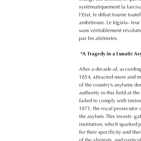
systématiquement la laicisa-
l’Etat, le débat tourne toute
ambitieuse. Le législa- teu
sans véritablement révolutio
par les aliénistes.
“A Tragedy in a Lunatic Asy
After a decade of, accordin
1854, attracted more and mor
of the country’s asylums d
authority in this field at t
failed to comply with instru
1871, the royal prosecutor 
the asylum. This investi- ga
institution, which sparked 
for their specificity and th
of the alienists, and partic