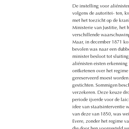
De instelling voor aliénist
volgens de autoritei- ten, 
met het toezicht op de kra
Ministerie van Justitie, het
verschillende waarschuwinge
Maar, in december 1871 kon
bevolen was naar een dubbe
minister besloot tot sluitin
aliénisten eisten erkenning 
ontketenen over het regime v
gereserveerd moest worden. 
gestichten. Sommigen besch
verzekeren. Deze keuze droe
periode ijverde voor de laic
idee van staatsinterventie 
van deze van 1850, was we
Evere, zonder het regime va
die door hen voorgesteld w