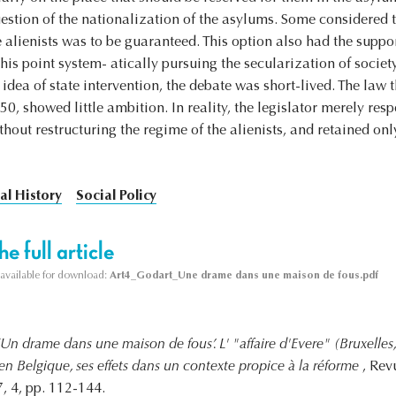
estion of the nationalization of the asylums. Some considered th
he alienists was to be guaranteed. This option also had the suppor
this point system- atically pursuing the secularization of societ
 idea of state intervention, the debate was short-lived. The law 
50, showed little ambition. In reality, the legislator merely r
thout restructuring the regime of the alienists, and retained onl
al History
Social Policy
e full article
s available for download:
Art4_Godart_Une drame dans une maison de fous.pdf
‘Un drame dans une maison de fous’. L' "affaire d'Evere" (Bruxelles
en Belgique, ses effets dans un contexte propice à la réforme
, Rev
, 4, pp. 112-144.