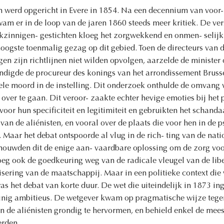
en werd opgericht in Evere in 1854. Na een decennium van voor-
kwam er in de loop van de jaren 1860 steeds meer kritiek. De ve
nkzinnigen- gestichten kloeg het zorgwekkend en onmen- selijk 
 hoogste toenmalig gezag op dit gebied. Toen de directeurs van d
n zijn richtlijnen niet wilden opvolgen, aarzelde de minister o
digde de procureur des konings van het arrondissement Brusse
le moord in de instelling. Dit onderzoek onthulde de omvang
g over te gaan. Dit veroor- zaakte echter hevige emoties bij het
voor hun specificiteit en legitimiteit en gebruikten het schand
an de aliénisten, en vooral over de plaats die voor hen in de ps
Maar het debat ontspoorde al vlug in de rich- ting van de nati
ouwden dit de enige aan- vaardbare oplossing om de zorg voor 
g ook de goedkeuring weg van de radicale vleugel van de libera
isering van de maatschappij. Maar in een politieke context die 
was het debat van korte duur. De wet die uiteindelijk in 1873 in
inig ambitieus. De wetgever kwam op pragmatische wijze teg
n de aliénisten grondig te hervormen, en behield enkel de mee
erden.