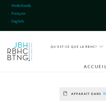
Aller au contenu principal
Nederlands
Français
English
QU'EST-CE QUE LA RBHC?
ACCUEI
R
APPARAÎT DANS