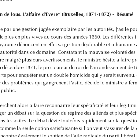
de fous. L’affaire d’Evere” (Bruxelles, 1871-1872) - Résumé
par une gestion jugée exemplaire par les autorités, |’asile pou
de plus en plus vives au cours des années 1860. Les différentes 
royaume dénoncent en effet sa gestion déplorable et inhumaine 
e autorité dans ce domaine. Constatant la mauvaise volonté des d
re malgré plusieurs avertissements, le ministre hésite a faire p
 décembre 1871, le pro- cureur du roi de l’arrondissement de Br
verte pour enquéter sur un double homicide qui y serait survenu.
 des problémes qui gangrenent l’asile, décide le ministre a fer
 public.
erchent alors a faire reconnaitre leur spécificité et leur légitimi
ger un débat sur la question du régime des aliénés et plus spéc
ns les asiles. Le débat dévie toutefois rapidement sur la question
omme la seule option satisfaisante si l’on veut s’assurer de la q
encontre également le soutien de l’aile radicale du parti libéral,