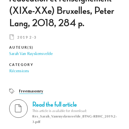
(XIXe-XXe) Bruxelles, Peter
Lang, 2018, 284 p.
2019 2-3
AUTEUR(S)
Sarah Van Ruyskensvelde
CATEGORY
Récensions
Freemasonry
Read the full article
This article is available for download:
Res_Sarah_Vanruyskensvelde_BTNG-RBHC_2019.2-
3.pdf