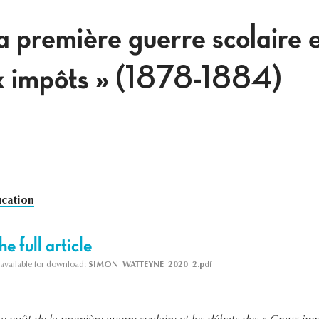
a première guerre scolaire e
x impôts » (1878-1884)
cation
e full article
s available for download:
SIMON_WATTEYNE_2020_2.pdf