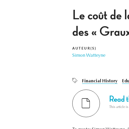
Le coût de l
des « Grau
AUTEUR(S)
Simon Watteyne
Financial History
Edu
Read th
This article i