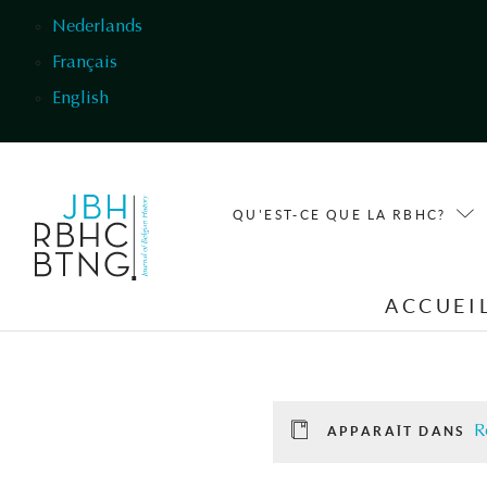
Aller au contenu principal
Nederlands
Français
English
QU'EST-CE QUE LA RBHC?
ACCUEI
R
APPARAÎT DANS