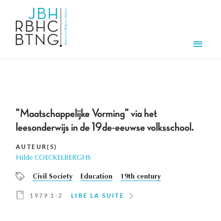
Aller au contenu principal
Men
"Maatschappelijke Vorming" via het
leesonderwijs in de 19de-eeuwse volksschool.
AUTEUR(S)
Hilde COECKELBERGHS
Civil Society
Education
19th century
1979 1-2
LIRE LA SUITE