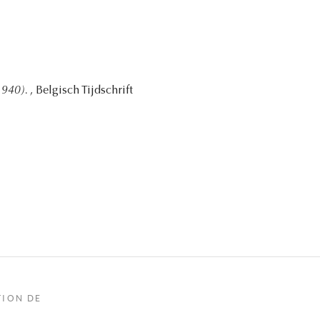
1940).
, Belgisch Tijdschrift
TION DE