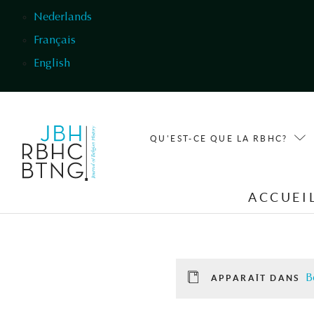
Aller au contenu principal
Nederlands
Français
English
QU'EST-CE QUE LA RBHC?
ACCUEI
B
APPARAÎT DANS