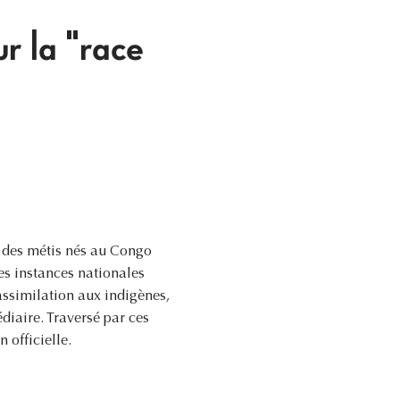
r la "race
ir des métis nés au Congo
es instances nationales
'assimilation aux indigènes,
diaire. Traversé par ces
 officielle.