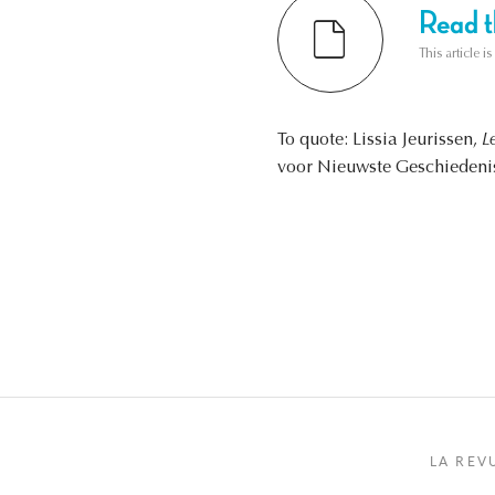
Read th
This article i
To quote: Lissia Jeurissen,
L
voor Nieuwste Geschiedenis
LA REV