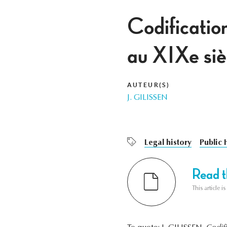
Codification
au XIXe si
AUTEUR(S)
J. GILISSEN
Legal history
Public 
Read th
This article i