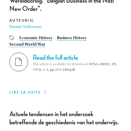
Wereldoorlog. "Belgian Business in the Nazi
New Order".
AUTEUR(S)
Etienne Verhoeyen
Economic History
Business History
Second World War
Read the full article
This article is available for download:
BTNG-RBHC, 09,
1978, 1-2, pp 259-288.pdf
LIRE LA SUITE
Actuele tendensen in het onderzoek
betreffende de geschiedenis van het onderwijs.