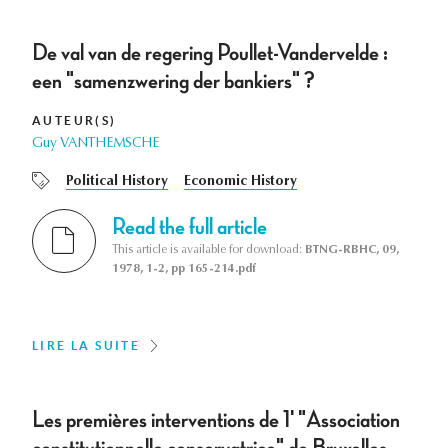
De val van de regering Poullet-Vandervelde :
een "samenzwering der bankiers" ?
AUTEUR(S)
Guy VANTHEMSCHE
Political History
Economic History
Read the full article
This article is available for download:
BTNG-RBHC, 09,
1978, 1-2, pp 165-214.pdf
LIRE LA SUITE
Les premières interventions de 1' "Association
constitutionnelle conservatrice" de Bruxelles