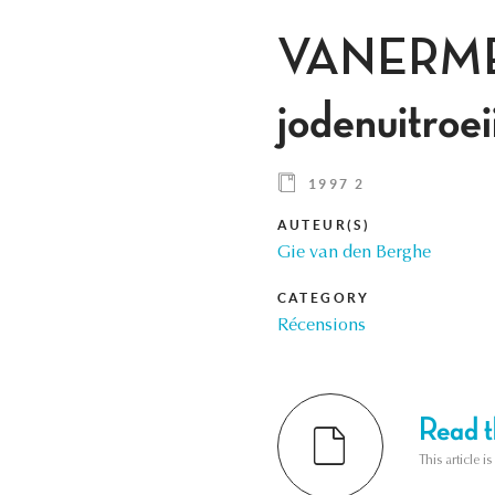
VANERMEN (
jodenuitroei
1997 2
AUTEUR(S)
Gie van den Berghe
CATEGORY
Récensions
Read th
This article i