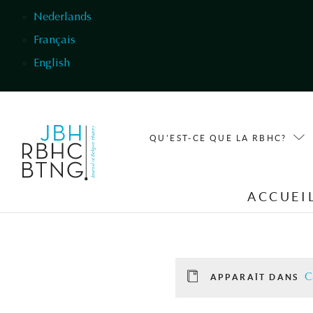
Aller au contenu principal
Nederlands
Français
English
QU'EST-CE QUE LA RBHC?
ACCUEI
C
APPARAÎT DANS