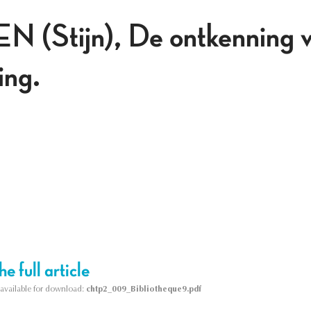
Stijn), De ontkenning v
ing.
e full article
s available for download:
chtp2_009_Bibliotheque9.pdf