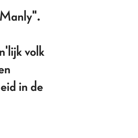
 Manly".
lijk volk
 en
eid in de