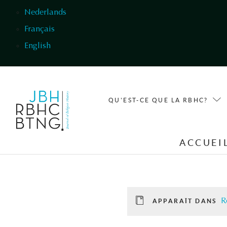
Aller au contenu principal
Nederlands
Français
English
QU'EST-CE QUE LA RBHC?
ACCUEI
R
APPARAÎT DANS