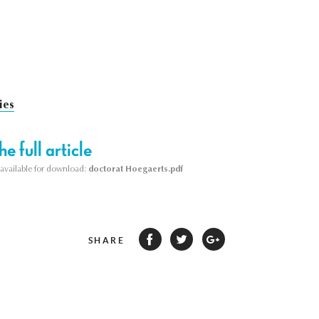
ies
e full article
s available for download:
doctorat Hoegaerts.pdf
SHARE