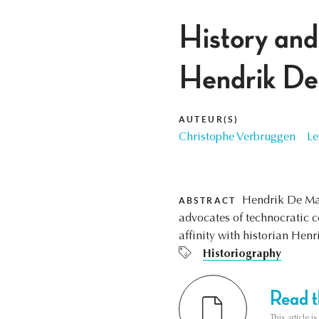
History and 
Hendrik De
AUTEUR(S)
Christophe Verbruggen
Le
Hendrik De Man,
ABSTRACT
advocates of technocratic c
affinity with historian Hen
Historiography
Read th
This article i