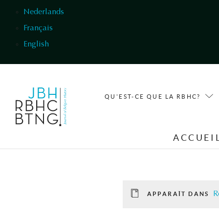
Aller au contenu principal
Nederlands
Français
English
QU'EST-CE QUE LA RBHC?
ACCUEI
R
APPARAÎT DANS