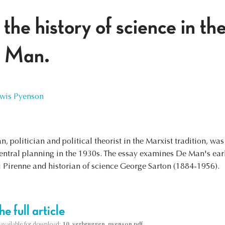
the history of science in th
 Man.
wis Pyenson
 politician and political theorist in the Marxist tradition, was
entral planning in the 1930s. The essay examines De Man's earli
ri Pirenne and historian of science George Sarton (1884-1956).
e full article
s available for download:
10_verbruggen_pyenson.pdf