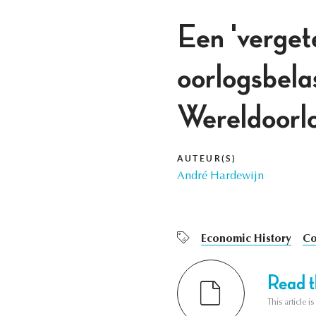
Een 'verget
oorlogsbela
Wereldoorl
AUTEUR(S)
André Hardewijn
Economic History
Co
Read th
This article i