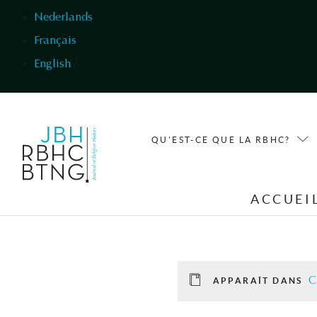
Aller au contenu principal
Nederlands
Français
English
QU'EST-CE QUE LA RBHC?
ACCUEI
C
APPARAÎT DANS