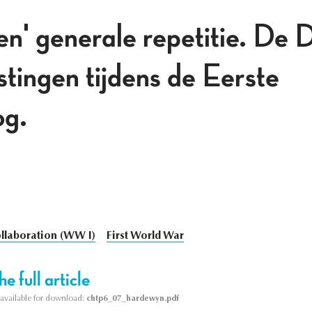
en' generale repetitie. De 
stingen tijdens de Eerste
og.
llaboration (WW I)
First World War
e full article
s available for download:
chtp6_07_hardewyn.pdf