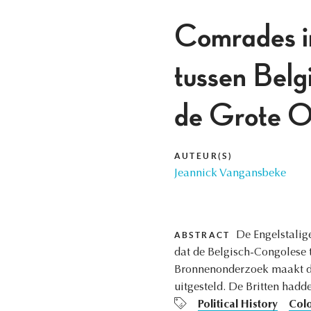
Comrades in
tussen Belgi
de Grote O
AUTEUR(S)
Jeannick Vangansbeke
De Engelstalige
ABSTRACT
dat de Belgisch-Congolese t
Bronnenonderzoek maakt dui
uitgesteld. De Britten had
Political History
Colo