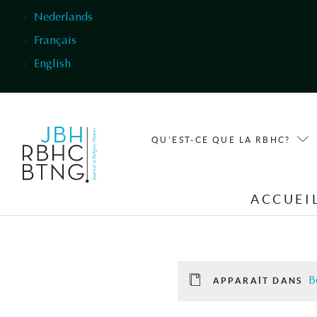
Aller au contenu principal
Nederlands
Français
English
QU'EST-CE QUE LA RBHC?
ACCUEI
B
APPARAÎT DANS