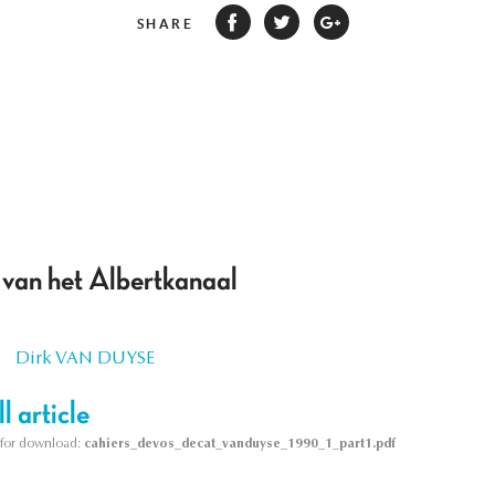
SHARE
e van het Albertkanaal
Dirk VAN DUYSE
l article
le for download:
cahiers_devos_decat_vanduyse_1990_1_part1.pdf