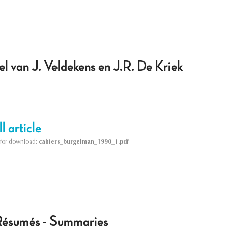
kel van J. Veldekens en J.R. De Kriek
l article
le for download:
cahiers_burgelman_1990_1.pdf
Résumés - Summaries