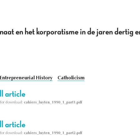
naat en het korporatisme in de jaren dertig e
Entrepreneurial History
Catholicism
l article
le for download:
cahiers_luyten_1990_1_part1.pdf
l article
le for download:
cahiers_luyten_1990_1_part2.pdf