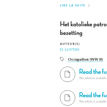
LIRE LA SUITE
Het katolieke patro
bezetting
AUTEUR(S)
D. LUYTEN
Occupation (WW II)
Read the ful
This article is availab
Read the ful
This article is availab