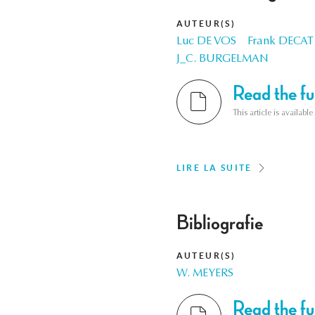
AUTEUR(S)
Luc DE VOS
Frank DECAT
J_C. BURGELMAN
Read the ful
This article is availab
LIRE LA SUITE
Bibliografie
AUTEUR(S)
W. MEYERS
Read the ful