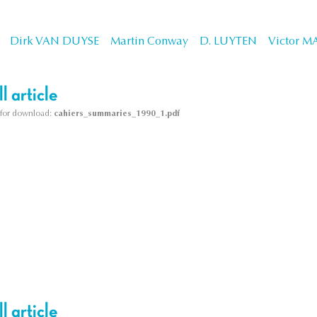
Dirk VAN DUYSE
Martin Conway
D. LUYTEN
Victor 
l article
le for download:
cahiers_summaries_1990_1.pdf
l article