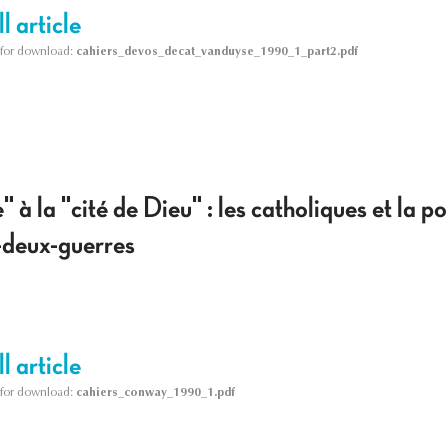
l article
le for download:
cahiers_devos_decat_vanduyse_1990_1_part2.pdf
" à la "cité de Dieu" : les catholiques et la po
-deux-guerres
l article
le for download:
cahiers_conway_1990_1.pdf