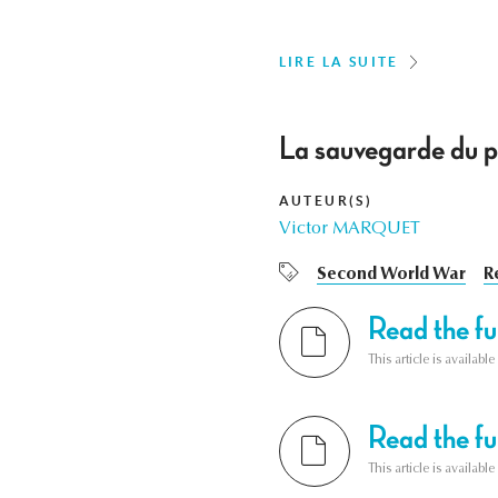
LIRE LA SUITE
La sauvegarde du p
AUTEUR(S)
Victor MARQUET
Second World War
R
Read the ful
This article is availab
Read the ful
This article is availab