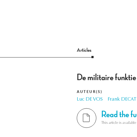
Articles
De militaire funkti
AUTEUR(S)
Luc DE VOS
Frank DECAT
Read the ful
This article is availab