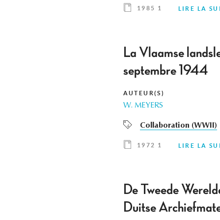
1985 1
LIRE LA SU
La Vlaamse landsle
septembre 1944
AUTEUR(S)
W. MEYERS
Collaboration (WWII)
1972 1
LIRE LA SU
De Tweede Wereldoo
Duitse Archiefmate