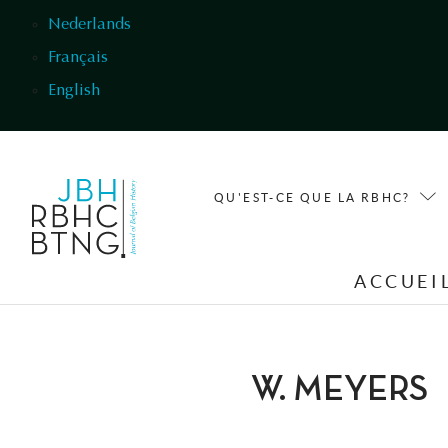
Aller au contenu principal
Nederlands
Français
English
QU'EST-CE QUE LA RBHC?
ACCUEI
W. MEYERS