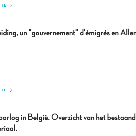
ITE
iding, un "gouvernement" d'émigrés en All
ITE
rlog in België. Overzicht van het bestaand
riaal.