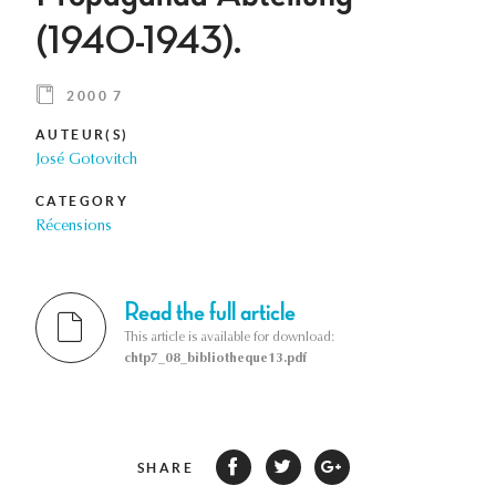
(1940-1943).
2000 7
AUTEUR(S)
José Gotovitch
CATEGORY
Récensions
Read the full article
This article is available for download:
chtp7_08_bibliotheque13.pdf
SHARE