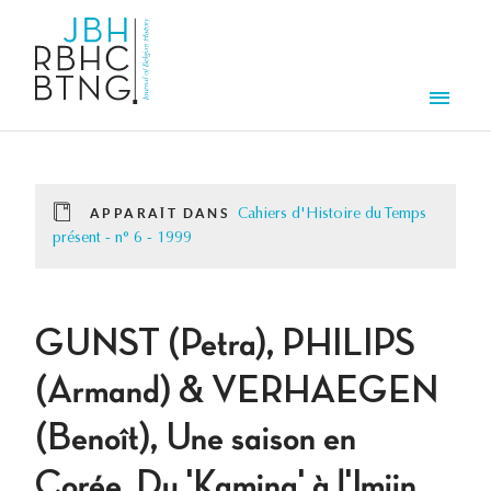
Aller au contenu principal
Men
APPARAÎT DANS
Cahiers d'Histoire du Temps
présent - n° 6 - 1999
GUNST (Petra), PHILIPS
(Armand) & VERHAEGEN
(Benoît), Une saison en
Corée. Du 'Kamina' à l'Imjin