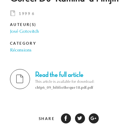
1999 6
AUTEUR(S)
José Gotovitch
CATEGORY
Récensions
Read the full article
This article is available for download:
chtp6_09_bibliotheque18.pdf.pdf
SHARE