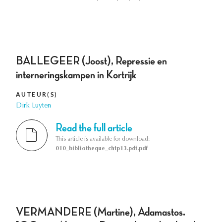
BALLEGEER (Joost), Repressie en
interneringskampen in Kortrijk
AUTEUR(S)
Dirk Luyten
Read the full article
This article is available for download:
010_bibliotheque_chtp13.pdf.pdf
VERMANDERE (Martine), Adamastos.