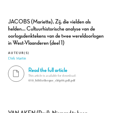
JACOBS (Mariette), Zij, die vielden als
helden... Cultuurhistorische analyse van de
oorlogsdenktekens van de twee wereldoorlogen
in West-Vlaanderen (deel 1)
AUTEUR(S)
Dirk Martin
Read the full article
This article is available for download:
010_bibliotheque_chtp06.pdf.pdf
VAN AKEN (Paul), Niemand te hoog.