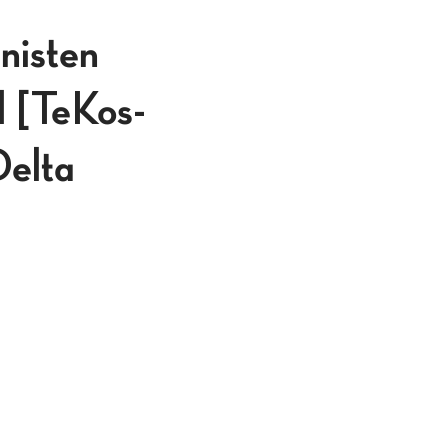
nisten
d [TeKos-
Delta