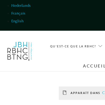
Aller au contenu principal
Nederlands
Français
English
QU'EST-CE QUE LA RBHC?
ACCUEI
C
APPARAÎT DANS