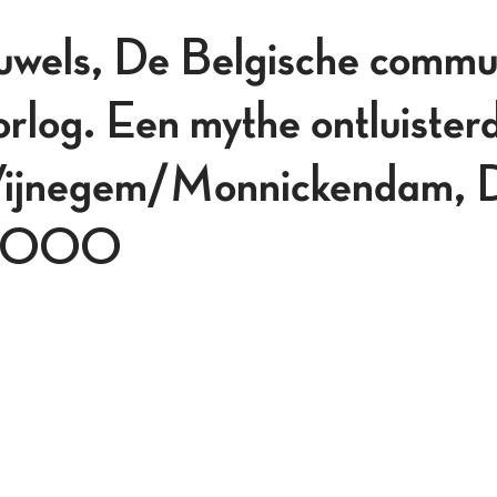
uwels, De Belgische commu
oorlog. Een mythe ontluister
 Wijnegem/Monnickendam, 
, 2000