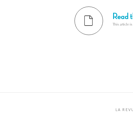
Read th
This article i
LA REV