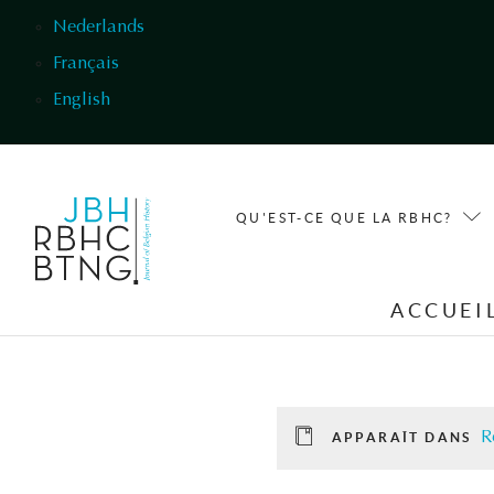
Aller au contenu principal
Nederlands
Français
English
QU'EST-CE QUE LA RBHC?
ACCUEI
R
APPARAÎT DANS