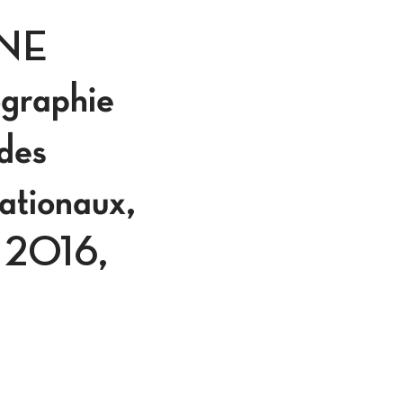
NE
raphie
 des
nationaux,
g, 2016,