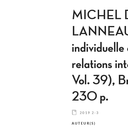
MICHEL 
LANNEAU L
individuelle
relations in
Vol. 39), B
230 p.
2019 2-3
AUTEUR(S)