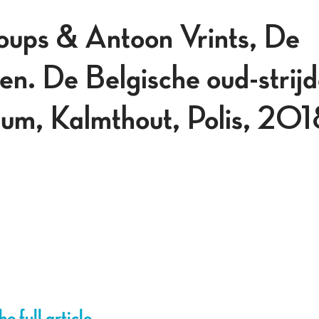
oups & Antoon Vrints, De
n. De Belgische oud-strijde
llum, Kalmthout, Polis, 20
e full article