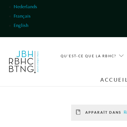
Aller au contenu principal
Nederlands
Français
English
QU'EST-CE QUE LA RBHC?
ACCUEI
R
APPARAÎT DANS