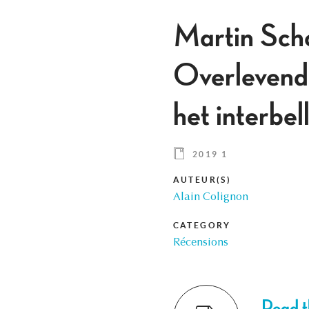
Martin Sch
Overlevende
het interbe
2019 1
AUTEUR(S)
Alain Colignon
CATEGORY
Récensions
Read th