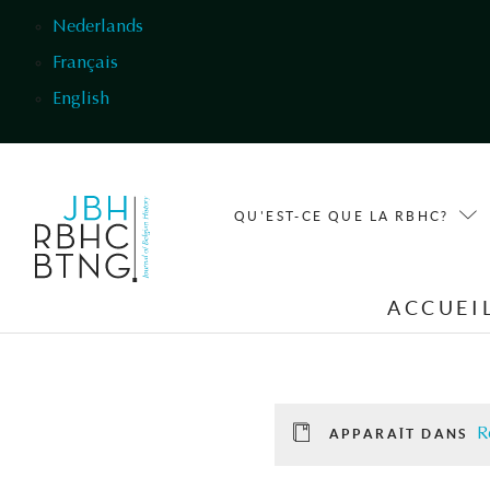
Aller au contenu principal
Nederlands
Français
English
QU'EST-CE QUE LA RBHC?
ACCUEI
R
APPARAÎT DANS