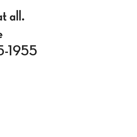
 all.
e
45-1955