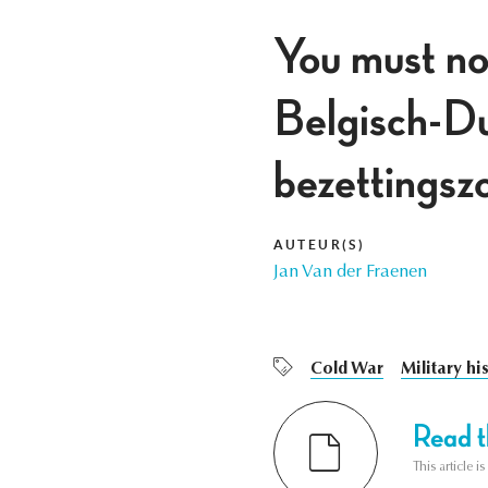
You must no
Belgisch-Dui
bezettingsz
AUTEUR(S)
Jan Van der Fraenen
Cold War
Military hi
Read th
This article i