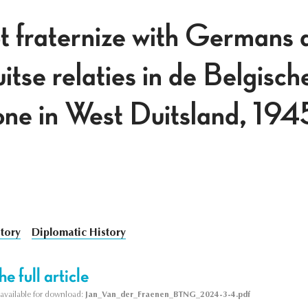
t fraternize with Germans at
tse relaties in de Belgisch
one in West Duitsland, 19
story
Diplomatic History
e full article
s available for download:
Jan_Van_der_Fraenen_BTNG_2024-3-4.pdf