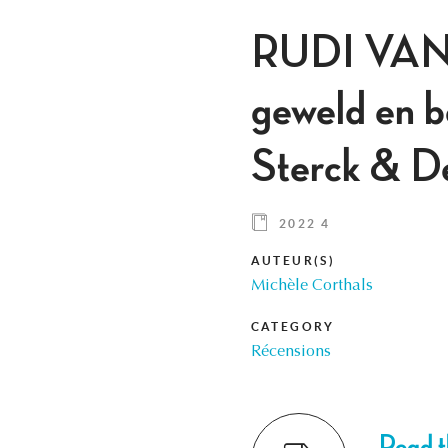
RUDI VAN
geweld en b
Sterck & D
2022 4
AUTEUR(S)
Michèle Corthals
CATEGORY
Récensions
Read th