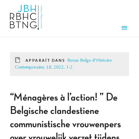
Aller au contenu principal
Men
APPARAÎT DANS
Revue Belge d'Histoire
Contemporaine, LII, 2022, 1-2
“Ménagères à l’action! ” De
Belgische clandestiene
communistische vrouwenpers
over vrouwelijk verzet tijdens