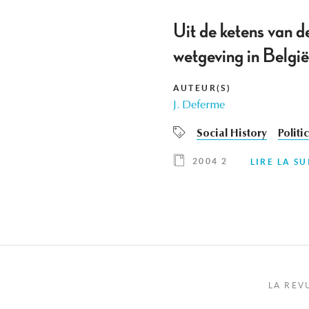
Uit de ketens van d
wetgeving in Belgi
AUTEUR(S)
J. Deferme
Social History
Politi
2004 2
LIRE LA SU
LA REV