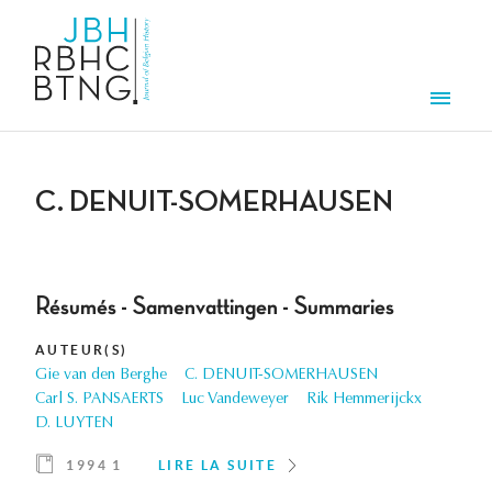
Aller au contenu principal
Men
C. DENUIT-SOMERHAUSEN
Résumés - Samenvattingen - Summaries
AUTEUR(S)
Gie van den Berghe
C. DENUIT-SOMERHAUSEN
Carl S. PANSAERTS
Luc Vandeweyer
Rik Hemmerijckx
D. LUYTEN
1994 1
LIRE LA SUITE