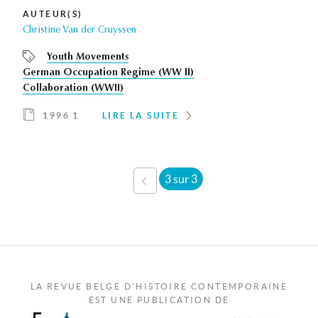
AUTEUR(S)
Christine Van der Cruyssen
Youth Movements
German Occupation Regime (WW II)
Collaboration (WWII)
1996 1
LIRE LA SUITE
3 sur 3
‹ PRÉCÉDENT
LA REVUE BELGE D'HISTOIRE CONTEMPORAINE
EST UNE PUBLICATION DE