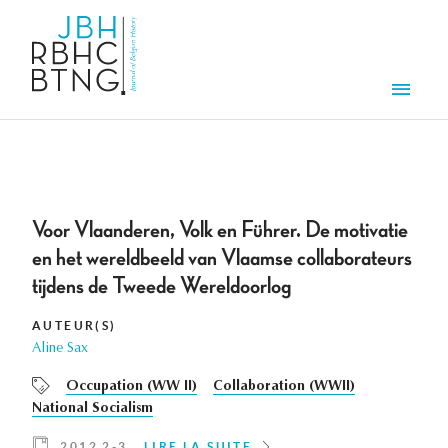
Aller au contenu principal
Men
Voor Vlaanderen, Volk en Führer. De motivatie
en het wereldbeeld van Vlaamse collaborateurs
tijdens de Tweede Wereldoorlog
AUTEUR(S)
Aline Sax
Occupation (WW II)
Collaboration (WWII)
National Socialism
2012 2-3
LIRE LA SUITE