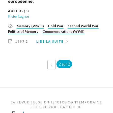
européenne.
AUTEUR(S)
Pieter Lagrou
Memory (WW II)
Cold War
Second World War
Politics of Memory
Commemorations (WWII)
1997 2
LIRE LA SUITE
2 sur 2
‹ PRÉCÉDENT
LA REVUE BELGE D'HISTOIRE CONTEMPORAINE
EST UNE PUBLICATION DE