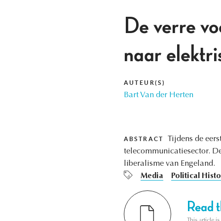
De verre vo
naar elektr
AUTEUR(S)
Bart Van der Herten
Tijdens de eers
ABSTRACT
telecommunicatiesector. De 
liberalisme van Engeland.
Media
Political Hist
Read th
This article i