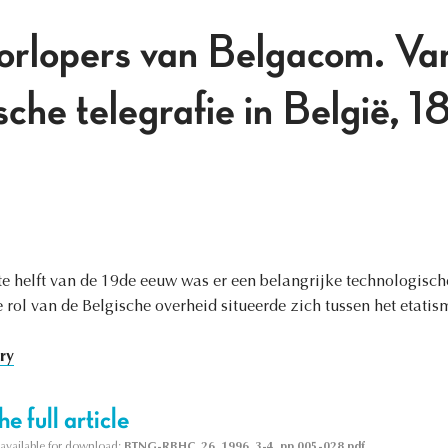
orlopers van Belgacom. Van
ische telegrafie in België
te helft van de 19de eeuw was er een belangrijke technologische
rol van de Belgische overheid situeerde zich tussen het etatis
ory
e full article
s available for download:
BTNG-RBHC, 26, 1996, 3-4, pp 005-028.pdf