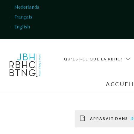
Aller au contenu principal
Nederlands
Français
English
QU'EST-CE QUE LA RBHC?
ACCUEI
B
APPARAÎT DANS