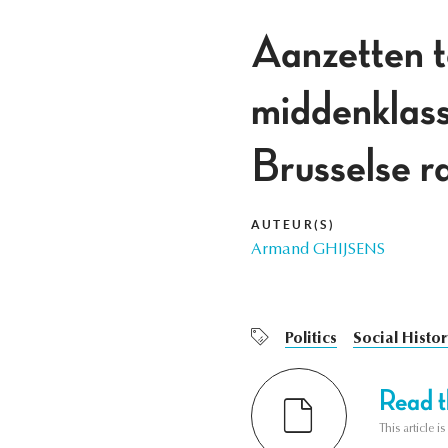
Aanzetten to
middenklass
Brusselse 
AUTEUR(S)
Armand GHIJSENS
Politics
Social Histor
Read th
This article i