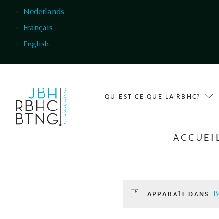
Aller au contenu principal
Nederlands
Français
English
QU'EST-CE QUE LA RBHC?
ACCUEI
B
APPARAÎT DANS