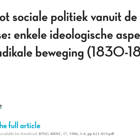
t sociale politiek vanuit de
e: enkele ideologische asp
radikale beweging (1830-1
y
e full article
s available for download:
BTNG-RBHC, 17, 1986, 3-4, pp 421-459.pdf