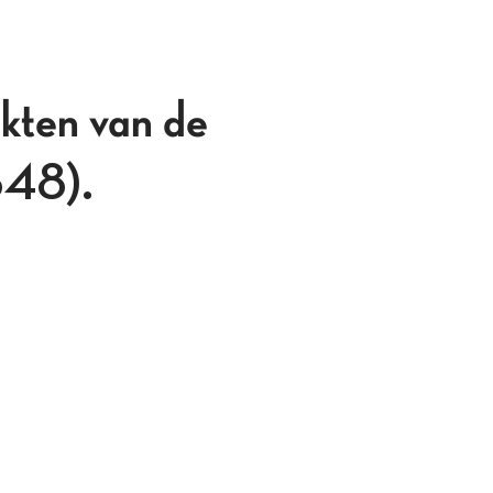
ekten van de
848).