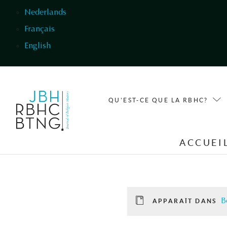
Aller au contenu principal
Nederlands
Français
English
QU'EST-CE QUE LA RBHC?
ACCUEI
B
APPARAÎT DANS