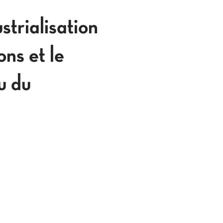
trialisation
ns et le
u du