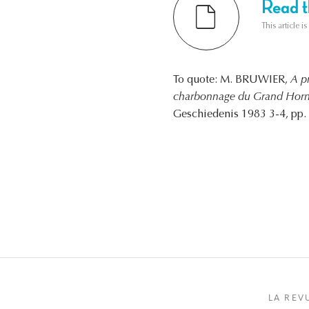
Read th
This article i
To quote: M. BRUWIER,
A p
charbonnage du Grand Hornu
Geschiedenis 1983 3-4, pp. 
LA REV