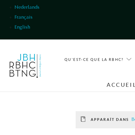
Aller au contenu principal
Nederlands
Français
English
QU'EST-CE QUE LA RBHC?
ACCUEI
B
APPARAÎT DANS