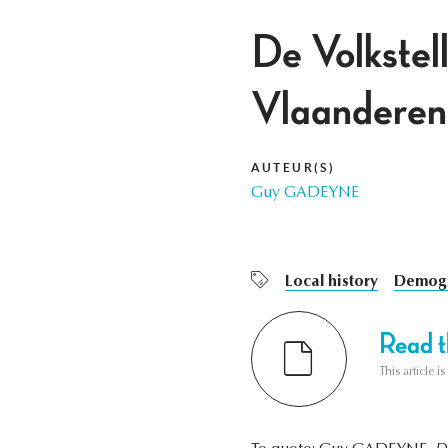
De Volkstel
Vlaanderen
AUTEUR(S)
Guy GADEYNE
Local history
Demog
Read th
This article i