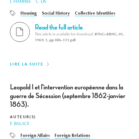
J. HANNES
C. LIS
Housing
Social History
Collective Identities
Read the full article
This article is available for download:
BTNG-RBHC, 01,
1969, 1, pp 086-131.pdf
LIRE LA SUITE
Leopold I et l'intervention européenne dans la
guerre de Sécession (septembre 1862-janvier
1863).
AUTEUR(S)
F. BALACE
Foreign Affairs
Foreign Relations