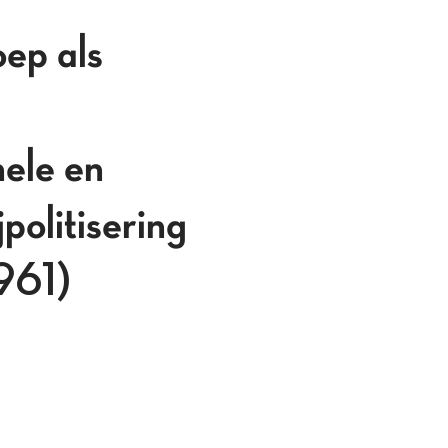
ep als
nele en
politisering
961)