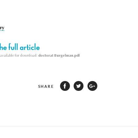
ory
e full article
s available for download:
doctorat Burgelman.pdf
SHARE