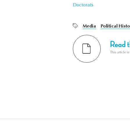
Doctorats
Media
Political Hist
Read th
This article i