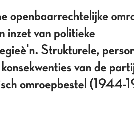
e openbaarrechtelijke omro
n inzet van politieke
egieè'n. Strukturele, perso
 konsekwenties van de partij
isch omroepbestel (1944-1