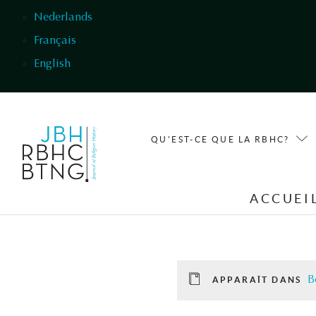
Aller au contenu principal
Nederlands
Français
English
QU'EST-CE QUE LA RBHC?
ACCUEI
B
APPARAÎT DANS