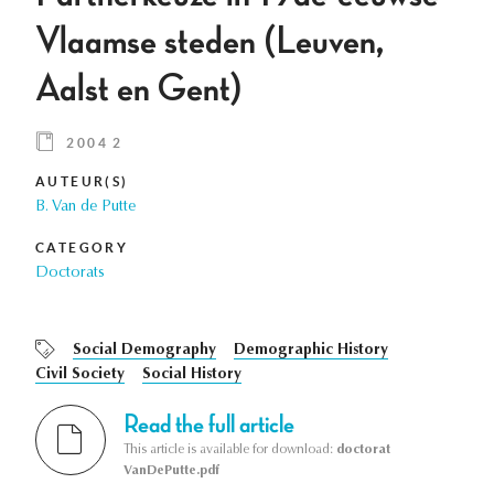
Vlaamse steden (Leuven,
Aalst en Gent)
2004 2
AUTEUR(S)
B. Van de Putte
CATEGORY
Doctorats
Social Demography
Demographic History
Civil Society
Social History
Read the full article
This article is available for download:
doctorat
VanDePutte.pdf