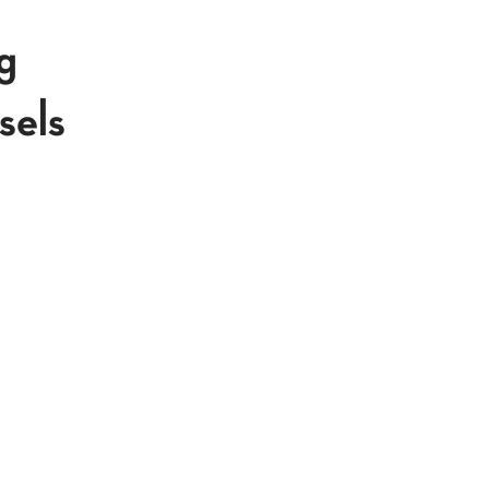
g
sels