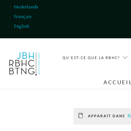
Aller au contenu principal
Nederlands
Français
English
QU'EST-CE QUE LA RBHC?
ACCUEI
R
APPARAÎT DANS